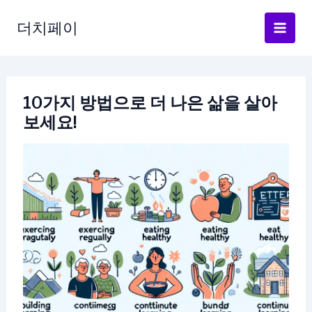
콘
텐
더치페이
츠
로
건
너
10가지 방법으로 더 나은 삶을 살아
뛰
보세요!
기