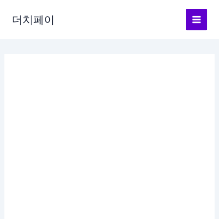
콘
텐
더치페이
츠
로
건
너
뛰
기