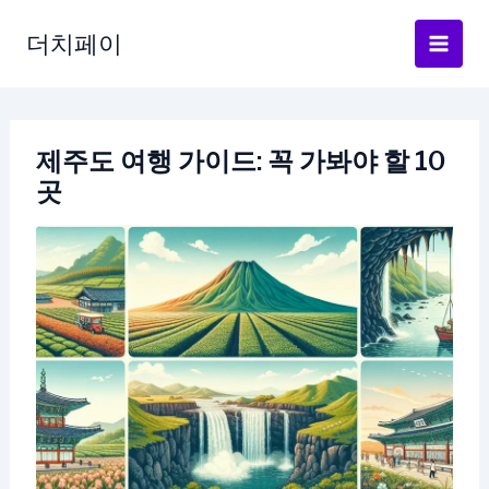
콘
텐
더치페이
츠
로
건
너
제주도 여행 가이드: 꼭 가봐야 할 10
뛰
곳
기