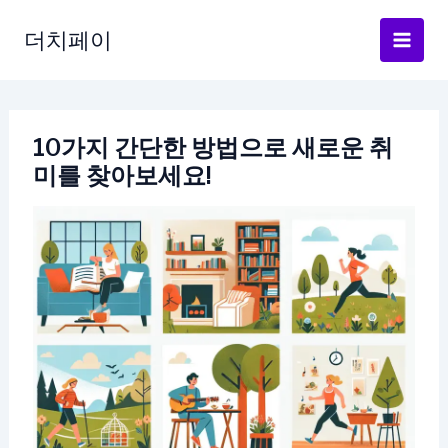
콘
텐
더치페이
츠
로
건
너
10가지 간단한 방법으로 새로운 취
뛰
미를 찾아보세요!
기