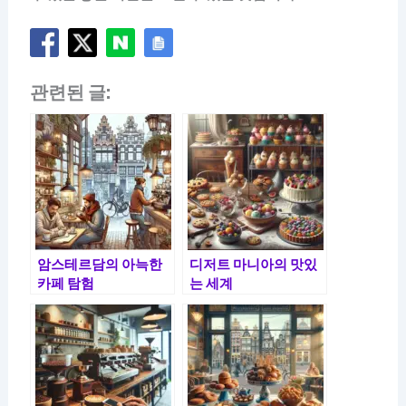
관련된 글:
암스테르담의 아늑한
디저트 마니아의 맛있
카페 탐험
는 세계