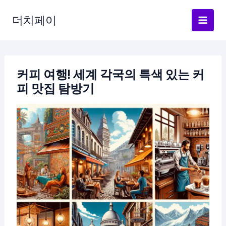
콘
텐
더치페이
츠
로
건
너
커피 여행! 세계 각국의 특색 있는 커
뛰
피 맛집 탐방기
기